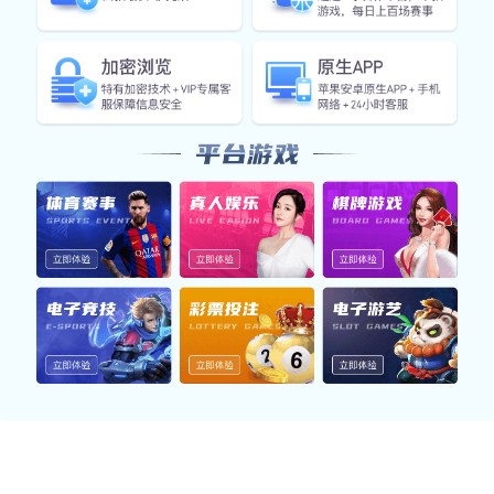
值得注意的是，广厦队的不仅限于单纯地依靠明星球
员，而是通过团队合作实现更大的效能。每位替补球
员也能随时站出来贡献力量，这种深厚的人才储备让
他们在体力和技术上都有所保障，为最终胜利奠定了
基础。
2、球员个人表现突出
除了战术层面的成功外，个别球员在本场比赛中的出
色发挥也是不可忽视的一环。尤其是主力后卫，他不
仅贡献了高分，还多次助攻 teammates 取得关键分
数。他在场上的领导能力与决策能力，让整个球队保
持了良好的士气和高昂的斗志。
另外，一名内线球员同样值得关注。他不仅在篮下制