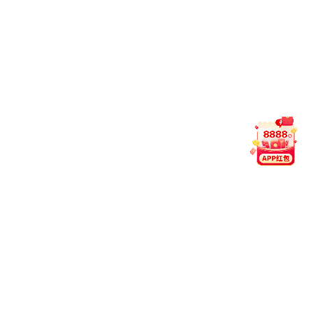
4、比赛整体氛围影响
除了双方球队自身原因外，本场比赛所在环境氛围也
起到了一定作用。观众席上热情洋溢的人群不断为广
厦加油助威，那份支持无形中给主办方带来了更大的
动力。而反观山西，由于气氛略显沉闷，其选手心态
受到了一定程度影响，从而形成负反馈循环，不利于
其发挥最佳水平。
同时，在裁判判罚方面，两支球队均受到公平待遇，
但由于山西频繁犯规且未及时调整心态，也令其深陷
犯规泥潭。此外，现场解说及媒体评论对于赛事局势
变化做出的评价，也可能会潜移默化地影响运动员们
思维方式，让压力倍增。不少选手因此难以专注于自
身表演，而如梦游般徘徊于赛场之上。