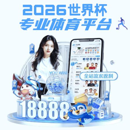
立即注册
火狐官方首页
带您畅享全球体
育盛事
专业平台，数据精准，
高清直播
覆盖热门体育项
目。
聚焦足球、篮球、电竞等赛事，
每日内容实时更
新
。
极速访问
下载APP