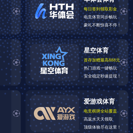
莱斯特拉与科内
——弗拉泰西与恩里
队的财务状况，也反映
，从而为新球员的引入
，包括市场需求、球队