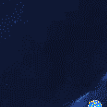
目前已经具备了一定的
内将使得阵容更加均
。
能力。如果能够顺利加
据教练的战术逐步成长
合竞争力的重要手段。
。这不仅仅是为了短期
以便更好地融入即将到
效利用新引进的小将，