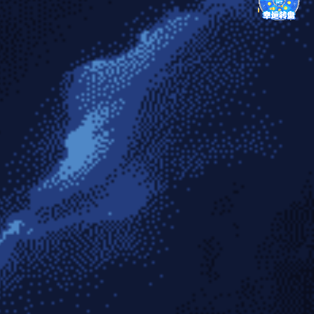
率，从而提高比赛胜
通过训练和友谊赛增进
间不会造成太大的阵容
让年轻球员迅速成长，
恩里克之后，引进帕莱
易顺利完成，将为接下
极佳的发展机会。从个
际舞台上的明星。然