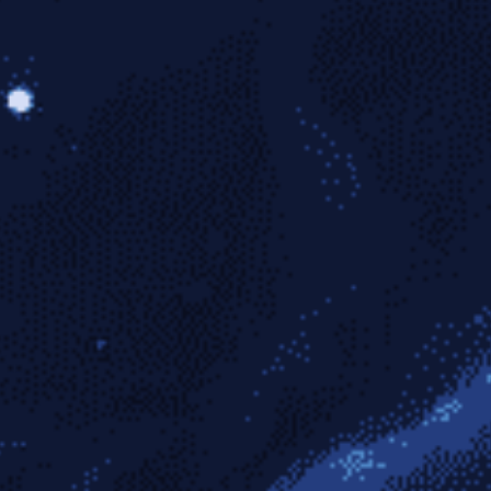
拉和科内能够迅速融入团队，他们或许可以帮助改善攻防转换效
相互之间建立默契也需要时间，这就要求教练组做好充分准备，
过程。
动之后，需要尽快制定相应的战术调整方案，以确保新旧交替期
持竞争状态。这也是检验教练能力的一次机会，通过合理安排，
。
望与期待
不难看出国米在追求卓越过程中的坚定决心。在卖掉弗拉泰西和
系列动作显示了俱乐部对未来发展的信心及战略眼光。若这笔交
待，同时也给支持者们带来了新的希望。
的新援而言，他们将在世界级舞台上展示自己的才华，这是一次
这样的大俱乐部合作，无疑将提升他们自身价值，也可能成为国