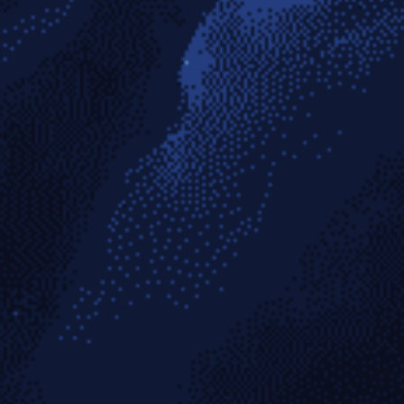
的压力，他们必须尽快适应这种环境，并肩负起推动球队前进的
俱乐部还是球员个人角度来看，此次转会都具有重要意义。我们
际米兰，再次冲击意甲冠军宝座，实现更高目标！
此次计划出售弗拉泰西与恩里克，并目标引进帕莱斯特拉与科内
决策。这不仅仅是为了短期利润，更是一项长远投资，为球队持
事变动增强团队凝聚力，提高竞技水平，是每个顶级俱乐部必经
经过这轮洗牌后，国际米兰将迎来全新的局面，新老交替成功实
期待看到这些年轻才俊焕发光彩，为蓝黑军团书写新的辉煌篇章