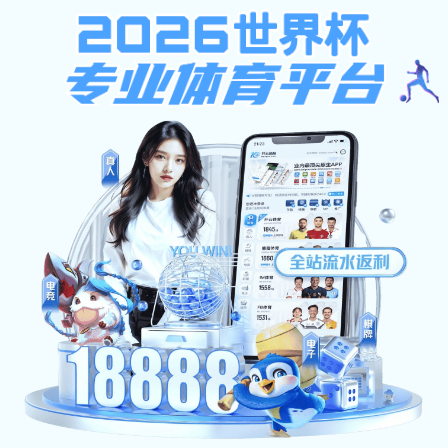
立即注册
火狐官方首页
带您畅享全球体
育盛事
专业平台，数据精准，
高清直播
覆盖热门体育项
目。
聚焦足球、篮球、电竞等赛事，
每日内容实时更
新
。
极速访问
下载APP