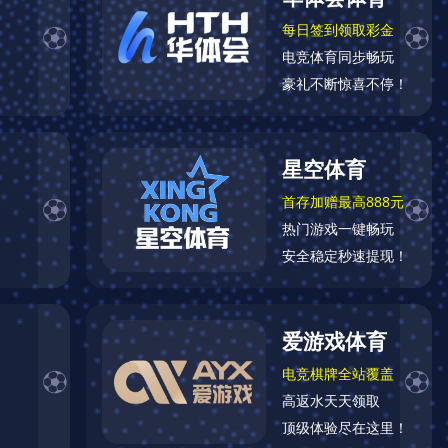
信心的秘诀
员，詹姆斯·哈登在谈
。本文将从四个方面深
的相互促进；第三，心
队在面对挑战时能够更