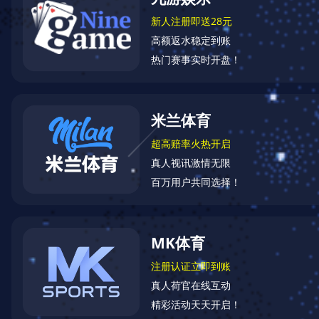
哈登谈防
在篮球比赛中，防守的
到如何通过稳固的防
入探讨哈登的观点：
理层面的自信心建立