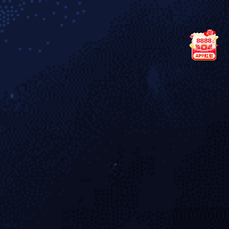
便封堵敌方进攻路口。
。因此，高效严谨地执
看出，他强调的不仅是技
，再到灵活运用战术执
全面提升自己的综合素
扎实基础。