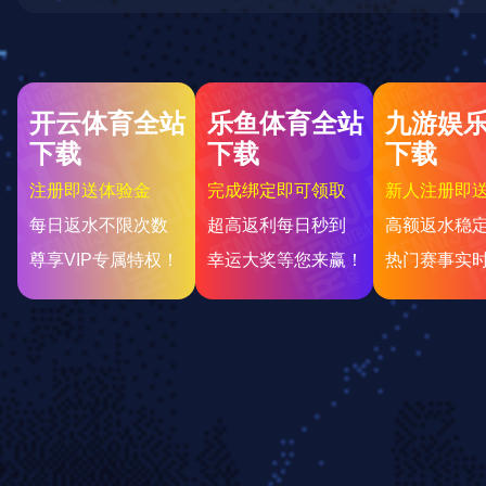
为从容不迫，从而在
1、提升团
首先，稳固的防守可
反应。哈登指出，当
现在场上，也体现在
此外，成功的防守往
沟通来进行调整。这
任感去保护球队。
最后，当一个团队在
能力有了更多认可，
目标迈进。
2、防守与