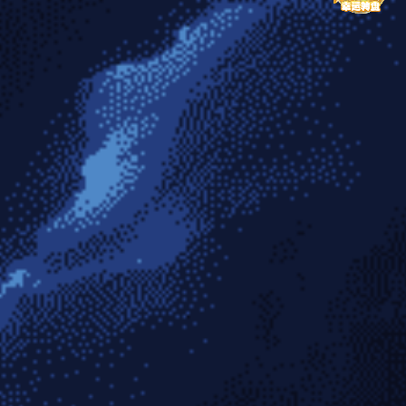
并且逐步获得教练组信
对职业生涯中的各种挑
英超转会市场的格局。
略和转会政策。
是全球最具竞争力和吸
着，有潜力的新秀们将
的人才。
入那些拥有更强竞争力