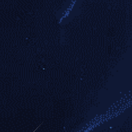
首先，对于这些豪门
和创造力都让人印象
球队所看重的一点。
其次，多家豪门之间
步增强他们在新赛季
系纽卡斯尔进行谈判
3、托纳利
作为一名年轻中场球
锋创造机会。同时，
而推动进攻节奏。
除了进攻端能力突出
这样全方位的发展使