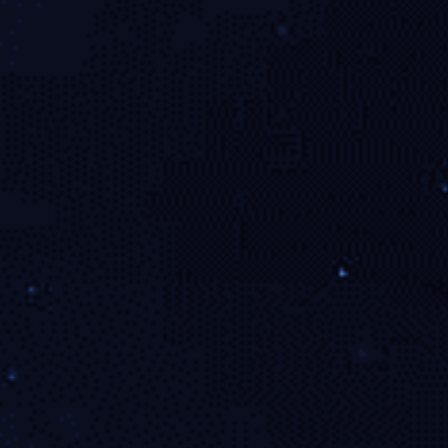
下一篇：
哈登谈防守稳固如何改变局面并增