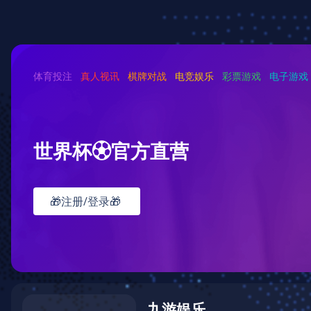
火狐官方首页
带您畅享
专业平台，数据精准，
高清直播
覆盖热
聚焦足球、篮球、电竞等赛事，
每日内
极速访问
下载APP