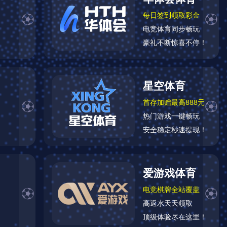
豪门争抢他
愈演愈烈。最新消息显
英超豪门的关注与争
香饽饽。本文将从四个
来展望，以及这一事件