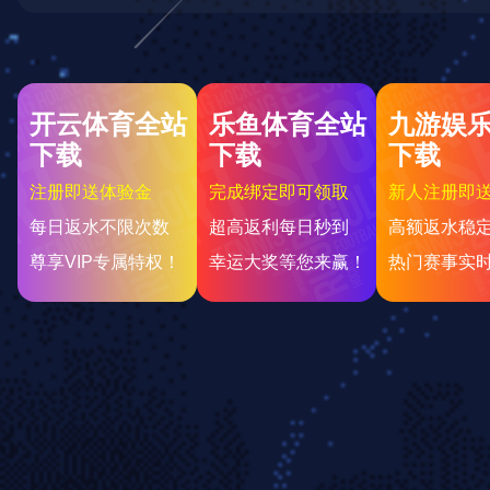
对英超市场格局可能
1、纽卡斯
纽卡斯尔联队自收购
超过9000万欧元，
在过去的一季中，托
组织进攻，还具备良
队，同时也为自身在
此外，高标价也向其
略不仅保卫了球队利
2、多家豪
随着纽卡斯尔对托纳
表现出了浓厚兴趣。