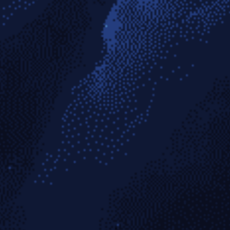
门。总之，此次事件不仅仅关乎一个个别玩家，而是涉及到整个
。
对于托纳利开出的高额标价，不仅展示了其对于这位年轻球员的
烈竞逐。这一过程背后蕴含着巨大的商业利益，也是各大俱乐部
到这是一个频繁发生类似事件的新常态。在这样的背景下，无论
洞察与灵活应变，以抓住每一次机遇，实现自身价值最大化。同
期待接下来更多精彩瞬间！